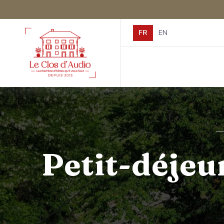
FR
EN
Utilisez les flèches pour 
languageSelect.fr
languageSelect.e
Petit-déjeun