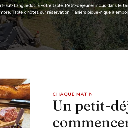
 Haut-Languedoc, à votre table. Petit-déjeuner inclus dans le tar
mbre. Table d'hôtes sur réservation. Paniers pique-nique à empor
CHAQUE MATIN
Un petit-dé
commence