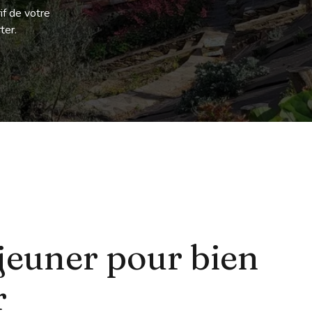
if de votre
ter.
jeuner pour bien
r