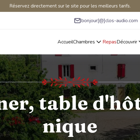
Réservez directement sur le site pour les meilleurs tarifs.
bonjour[@]clos-audio.com
naviguer, appuyez sur Entrée pour sélectionner
n
Accueil
Chambres
Repas
Découvrir
er, table d'hô
nique