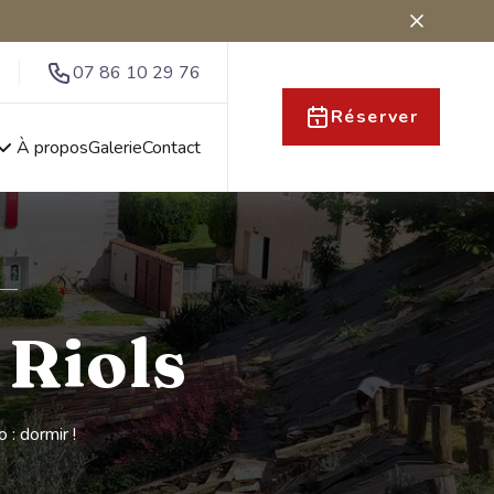
07 86 10 29 76
Réserver
À propos
Galerie
Contact
 Riols
 : dormir !