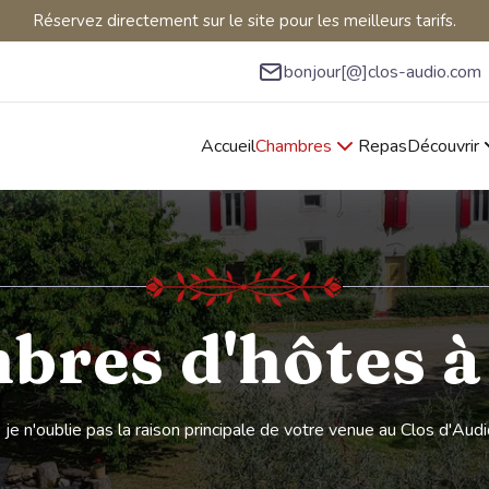
Réservez directement sur le site pour les meilleurs tarifs.
bonjour[@]clos-audio.com
naviguer, appuyez sur Entrée pour sélectionner
n
Accueil
Chambres
Repas
Découvrir
res d'hôtes à
je n'oublie pas la raison principale de votre venue au Clos d'Audio