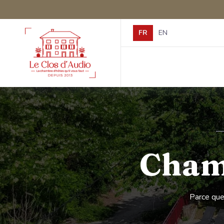
FR
EN
Utilisez les flèches pour 
languageSelect.fr
languageSelect.e
Chamb
Parce que 