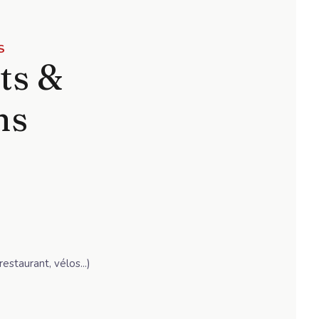
S
ts &
ns
estaurant, vélos...)