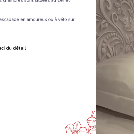
es chambres sont situées au 1er et
escapade en amoureux ou à vélo sur
uci du détail