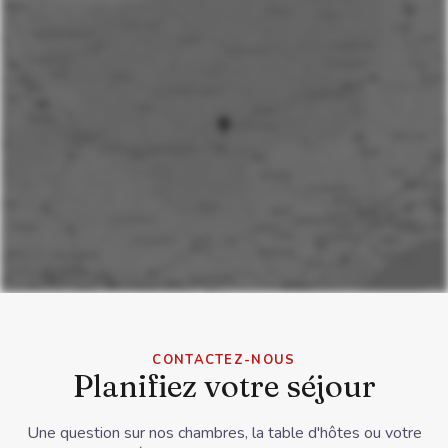
Cette carte est fournie par Google Maps.
Son chargement implique le dépôt de
CONTACTEZ-NOUS
cookies tiers par Google.
Planifiez votre séjour
AFFICHER LA CARTE
Une question sur nos chambres, la table d'hôtes ou votre