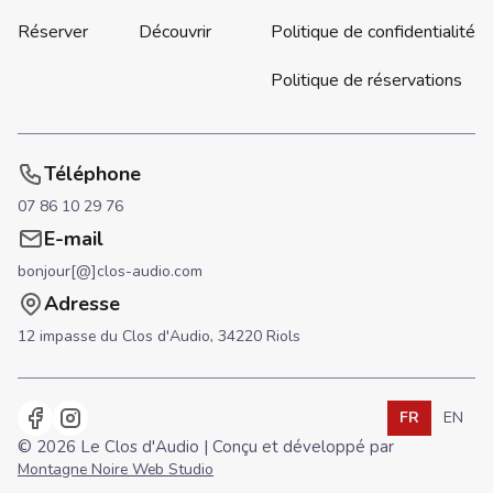
Réserver
Découvrir
Politique de confidentialité
Politique de réservations
Téléphone
07 86 10 29 76
E-mail
bonjour[@]clos-audio.com
Adresse
12 impasse du Clos d'Audio,
34220 Riols
FR
EN
Utilisez les f
languageS
lang
© 2026 Le Clos d'Audio | Conçu et développé par
Montagne Noire Web Studio